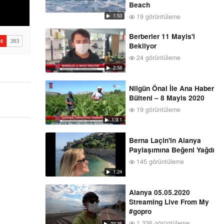
Beach
19 görüntüleme
1:53
Berberler 11 Mayis'i
Bekliyor
24 görüntüleme
2:58
Nilgün Önal İle Ana Haber
Bülteni – 8 Mayis 2020
19 görüntüleme
1:9:1
Berna Laçin'in Alanya
Paylaşımına Beğeni Yağdı
145 görüntüleme
1:24
Alanya 05.05.2020
Streaming Live From My
#gopro
1,336 görüntüleme
33:35