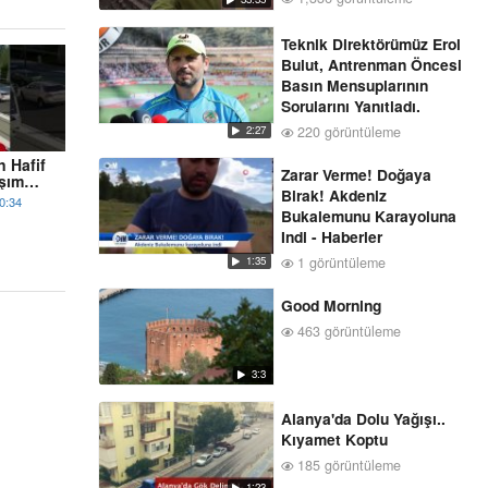
Teknik Direktörümüz Erol
Bulut, Antrenman Öncesi
Basın Mensuplarının
Sorularını Yanıtladı.
220 görüntüleme
2:27
n Hafif
Zarar Verme! Doğaya
aşım
Birak! Akdeniz
0:34
Bukalemunu Karayoluna
Indi - Haberler
1 görüntüleme
1:35
Good Morning
463 görüntüleme
3:3
Alanya'da Dolu Yağışı..
Kıyamet Koptu
185 görüntüleme
1:23