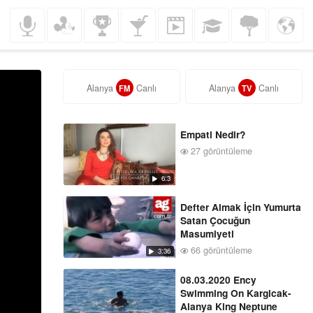
Müzik
Çocuklar
Spor
Gezi
Komedi
Eğitim
Doğa
Haberler
Alanya
Canlı
Alanya
Canlı
FM
TV
Empati Nedir?
27 görüntüleme
6:3
Defter Almak İçin Yumurta
Satan Çocuğun
Masumiyeti
66 görüntüleme
3:36
08.03.2020 Ency
Swimming On Kargicak-
Alanya King Neptune