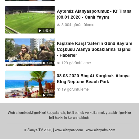
Aytemiz Alanyasporumuz - Kf Tirana
(08.01.2020 - Canlı Yayın)
8,004 görüntüleme
1:53:54
Faşizme Karşi 'zafer'in Günü Bayram
Coşkusu Alanya Sokaklarına Taşındı
- Haberler
129 görüntüleme
6:56
08.03.2020 Bbq At Kargicak-Alanya
King Neptune Beach Park
19 görüntüleme
9:39
Web sitemizdeki içerikleri kopyalamak, taklit etmek ve kullanmak yasaktır. içerikler
telif hakkı ile korunmaktadır.
© Alanya TV 2020, | www.alanyatv.com - www.alanyafm.com