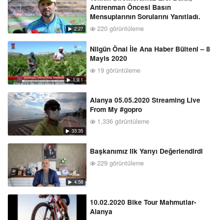
Antrenman Öncesi Basın
Mensuplarının Sorularını Yanıtladı.
220 görüntüleme
2:27
Nilgün Önal İle Ana Haber Bülteni – 8
Mayis 2020
19 görüntüleme
1:9:1
Alanya 05.05.2020 Streaming Live
From My #gopro
1,336 görüntüleme
33:35
Başkanımız Ilk Yarıyı Değerlendirdi
229 görüntüleme
4:58
10.02.2020 Bike Tour Mahmutlar-
Alanya