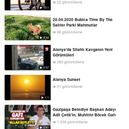
22 görüntüleme
15:1
20.04.2020 Bubica Time By The
Sairler Parki Mahmutlar
66 görüntüleme
3:10
Alanya'da Silahlı Kavganın Yeni
Görüntüleri
283 görüntüleme
0:57
Alanya Sunset
21 görüntüleme
1:1
Gazipaşa Belediye Başkan Adayı
Adil Çelik'in, Muhittin Böcek Gafı
1,339 görüntüleme
0:43