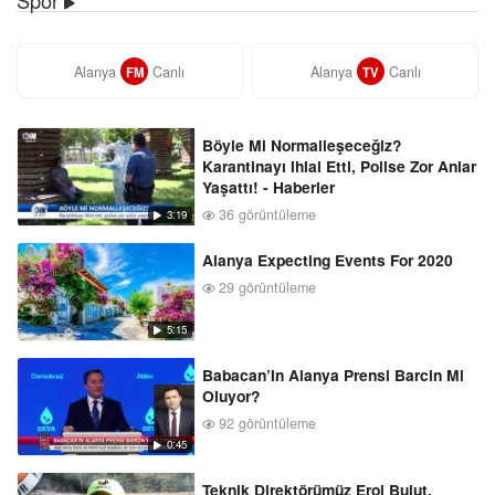
Alanya
Canlı
Alanya
Canlı
FM
TV
Böyle Mi Normalleşeceğiz?
Karantinayı Ihlal Etti, Polise Zor Anlar
Yaşattı! - Haberler
36 görüntüleme
3:19
Alanya Expecting Events For 2020
29 görüntüleme
5:15
Babacan’In Alanya Prensi Barcin Mi
Oluyor?
92 görüntüleme
0:45
Teknik Direktörümüz Erol Bulut,