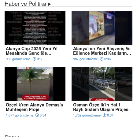
Haber ve Politika
Alanya Chp 2025 Yeni Yıl
Alanya'nın Yeni Alışveriş Ve
Mesajında Gençliğe
Eğlence Merkezi Kapılarını
Hitabe'ye Atıfta Bulundu
Açıyor
982 görüntüleme,
3:5
987 görüntüleme,
0:36
Özçelik'ten Alanya Demaş'a
Osman Özçelik'in Hafif
Muhteşem Proje
Raylı Sistem Ulaşım Projesi
1,877 görüntüleme,
0:34
1,762 görüntüleme,
0:34
Spor