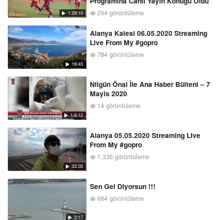
Programına Canlı Yayın Konuğu Oldu
294 görüntüleme
1:29:10
Alanya Kalesi 06.05.2020 Streaming
Live From My #gopro
784 görüntüleme
19:45
Nilgün Önal İle Ana Haber Bülteni – 7
Mayis 2020
14 görüntüleme
1:6:12
Alanya 05.05.2020 Streaming Live
From My #gopro
1,336 görüntüleme
33:35
Sen Gel Diyorsun !!!
684 görüntüleme
2:17