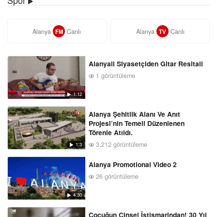
Alanya
Canlı
Alanya
Canlı
FM
TV
Alanyali Siyasetçiden Gitar Resitali
1 görüntüleme
1:12
Alanya Şehitlik Alanı Ve Anıt
Projesi’nin Temeli Düzenlenen
Törenle Atıldı.
3,212 görüntüleme
1:3
Alanya Promotional Video 2
26 görüntüleme
4:30
Çocuğun Cinsel İstismarindan! 30 Yıl