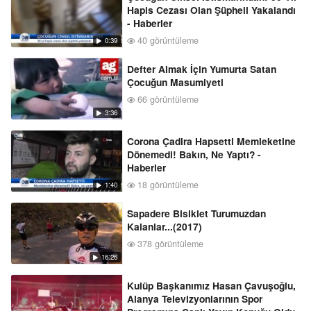
Hapis Cezası Olan Şüpheli Yakalandı
- Haberler
40 görüntüleme
0:39
Defter Almak İçin Yumurta Satan
Çocuğun Masumiyeti
66 görüntüleme
3:36
Corona Çadira Hapsetti Memleketine
Dönemedi! Bakın, Ne Yaptı? -
Haberler
18 görüntüleme
1:40
Sapadere Bisiklet Turumuzdan
Kalanlar...(2017)
378 görüntüleme
16:26
Kulüp Başkanımız Hasan Çavuşoğlu,
Alanya Televizyonlarının Spor