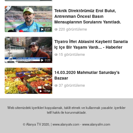
Teknik Direktörümüz Erol Bulut,
Antrenman Öncesi Basın
Mensuplarının Sorularını Yanıtladı.
220 görüntüleme
2:27
Tiyatro İffet Ablasini Kaybetti Sanatla
Iç Içe Bir Yaşamı Vardı... - Haberler
15 görüntüleme
0:23
14.03.2020 Mahmutlar Saturday's
Bazaar
37 görüntüleme
13:54
Web sitemizdeki içerikleri kopyalamak, taklit etmek ve kullanmak yasaktır. içerikler
telif hakkı ile korunmaktadır.
© Alanya TV 2020, | www.alanyatv.com - www.alanyafm.com