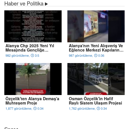
Haber ve Politika
Alanya Chp 2025 Yeni Yıl
Alanya'nın Yeni Alışveriş Ve
Mesajında Gençliğe
Eğlence Merkezi Kapılarını
Hitabe'ye Atıfta Bulundu
Açıyor
982 görüntüleme,
3:5
987 görüntüleme,
0:36
Özçelik'ten Alanya Demaş'a
Osman Özçelik'in Hafif
Muhteşem Proje
Raylı Sistem Ulaşım Projesi
1,877 görüntüleme,
0:34
1,762 görüntüleme,
0:34
Spor