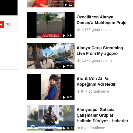
6:3
Özçelik'ten Alanya
Demaş'a Muhteşem Proje
1,877 görüntüleme
0:34
Alanya Çarşı Streaming
Live From My #gopro
1,275 görüntüleme
7:10
Atatürk'ün Atı Ve
Köpeğinin Adı Nedir
871 görüntüleme
0:31
Alanyaspor Sahada
Çalışmalar Gruplar
Halinde Sürüyor - Haberler
6 görüntüleme
0:56