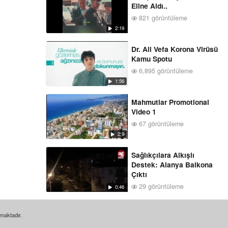
Eline Aldı..
821 görüntüleme
2:19
Dr. Ali Vefa Korona Virüsü
Kamu Spotu
6,895 görüntüleme
1:56
Mahmutlar Promotional
Video 1
67 görüntüleme
2:9
Sağlıkçılara Alkışlı
Destek: Alanya Balkona
Çıktı
29 görüntüleme
0:46
nmaktadır.