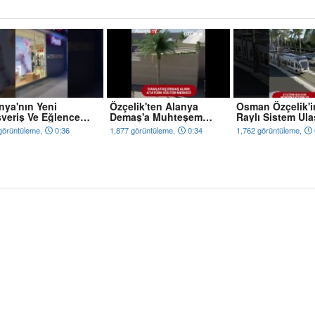
nya'nın Yeni
Özçelik'ten Alanya
Osman Özçelik'i
şveriş Ve Eğlence
Demaş'a Muhteşem
Raylı Sistem Ul
kezi Kapılarını
Proje
Projesi
görüntüleme,
0:36
1,877 görüntüleme,
0:34
1,762 görüntüleme,
yor