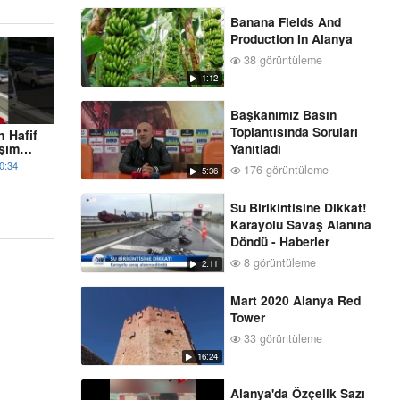
Banana Fields And
Production In Alanya
38 görüntüleme
1:12
Başkanımız Basın
Toplantısında Soruları
n Hafif
aşım
Yanıtladı
0:34
176 görüntüleme
5:36
Su Birikintisine Dikkat!
Karayolu Savaş Alanına
Döndü - Haberler
8 görüntüleme
2:11
Mart 2020 Alanya Red
Tower
33 görüntüleme
16:24
Alanya'da Özçelik Sazı