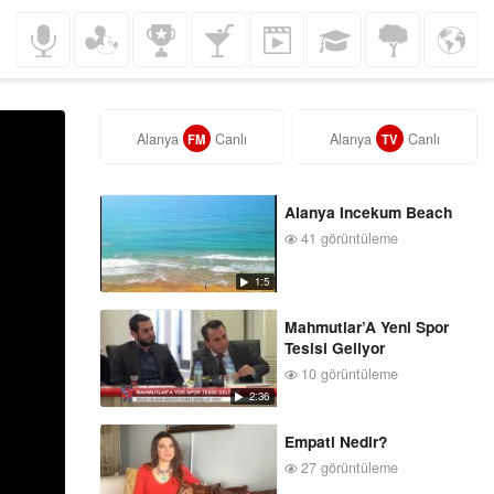
Müzik
Çocuklar
Spor
Gezi
Komedi
Eğitim
Doğa
Haberler
Alanya
Canlı
Alanya
Canlı
FM
TV
Alanya Incekum Beach
41 görüntüleme
1:5
Mahmutlar’A Yeni Spor
Tesisi Geliyor
10 görüntüleme
2:36
Empati Nedir?
27 görüntüleme