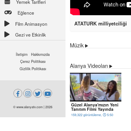
Yemek Tarifleri
Eğlence
ATATURK milliyetciliği
Film Animasyon
Gezi ve Etkinlik
Müzik
İletişim
Hakkımızda
Çerez Politikası
Alanya Videoları
Gizlilik Politikası
Güzel Alanya'mızın Yeni
© www.alanyatv.com | 2026
Tanıtım Filmi Yayında
159,322 görüntüleme,
5:50